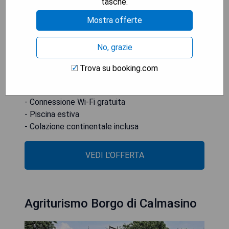
tasche.
Ognuna è dotata di bagno privato con set di
cortesia gratuito. Alcune offrono un balcone con
Mostra offerte
vista sul lago di Garda. Bardolino si trova a 5 km
dal Colle San Giorgio, mentre il Monte Baldo dista
No, grazie
solo 10 minuti d'auto.
Trova su booking.com
- Posizione fronte mare
- Letti confortevoli
- Connessione Wi-Fi gratuita
- Piscina estiva
- Colazione continentale inclusa
VEDI L'OFFERTA
Agriturismo Borgo di Calmasino