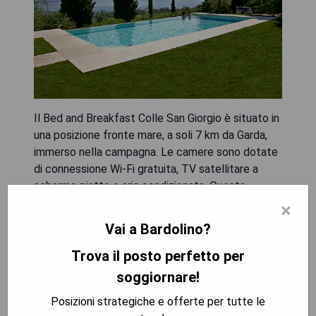
Il Bed and Breakfast Colle San Giorgio è situato in
una posizione fronte mare, a soli 7 km da Garda,
immerso nella campagna. Le camere sono dotate
di connessione Wi-Fi gratuita, TV satellitare a
schermo piatto e aria condizionata. Questa
struttura a conduzione familiare offre anche una
×
piscina estiva e un giardino in comune. Ogni
Vai a Bardolino?
mattina viene servita una colazione a buffet
continentale che include marmellate, cornetti e
Trova il posto perfetto per
prosciutto, da gustare all'aperto quando il clima lo
soggiornare!
permette. Le camere di stile rustico presentano
Posizioni strategiche e offerte per tutte le
pavimenti in parquet e mobili bianchi in legno.