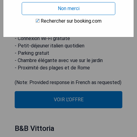
voiture du centre de Nettuno, tandis que Rome
Non merci
peut être atteinte en 40 minutes en voiture. La
chambre de l'Alba Chiara offre une vue sur le
Rechercher sur booking.com
jardin.
- Connexion Wi-Fi gratuite
- Petit-déjeuner italien quotidien
- Parking gratuit
- Chambre élégante avec vue sur le jardin
- Proximité des plages et de Rome
(Note: Provided response in French as requested)
VOIR L'OFFRE
B&B Vittoria