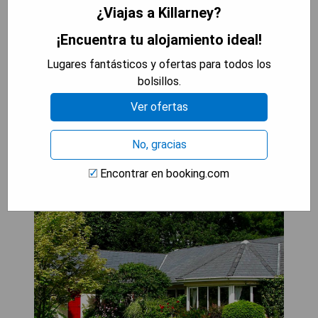
¿Viajas a Killarney?
- Sala común acogedora para relajarse.
- Terraza para disfrutar del aire libre.
¡Encuentra tu alojamiento ideal!
- Opciones de desayuno continental e
Lugares fantásticos y ofertas para todos los
inglés/irlandés disponibles cada mañana.
bolsillos.
Ver ofertas
MOSTRAR PRECIOS
No, gracias
Applecroft House
Encontrar en booking.com