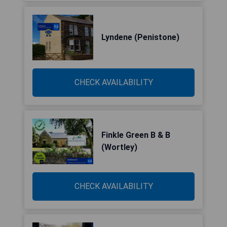
Lyndene (Penistone)
CHECK AVAILABILITY
Finkle Green B & B
(Wortley)
CHECK AVAILABILITY