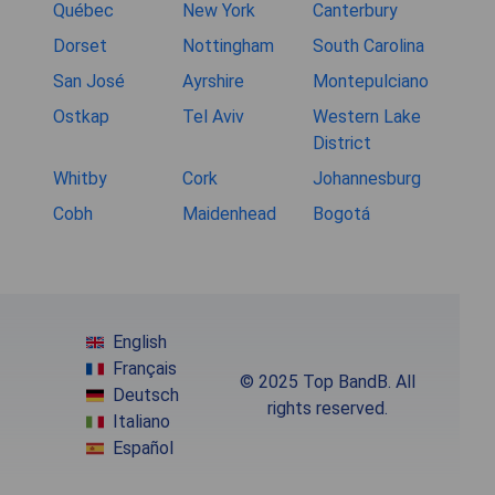
Québec
New York
Canterbury
Dorset
Nottingham
South Carolina
San José
Ayrshire
Montepulciano
Ostkap
Tel Aviv
Western Lake
District
Whitby
Cork
Johannesburg
Cobh
Maidenhead
Bogotá
English
Français
© 2025 Top BandB. All
Deutsch
rights reserved.
Italiano
Español