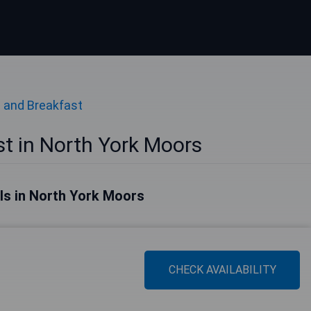
 and Breakfast
t in North York Moors
ls in North York Moors
CHECK AVAILABILITY