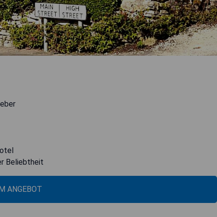
geber
otel
r Beliebtheit
M ANGEBOT