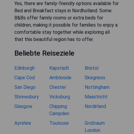
Yes, there are family-friendly options available for
Bed and Breakfast stays in Nordholland. Some
B&Bs offer family rooms or extra beds for
children, making it possible for families to enjoy a
comfortable stay together while exploring all
that this beautiful region has to offer.
Beliebte Reiseziele
Edinburgh
Kapstadt
Bristol
Cape Cod
Ambleside
Skegness
San Diego
Chester
Nottingham
Shrewsbury
Vicksburg
Maastricht
Glasgow
Chipping
Nordirland
Campden
Ayrshire
Toulouse
Großraum
London