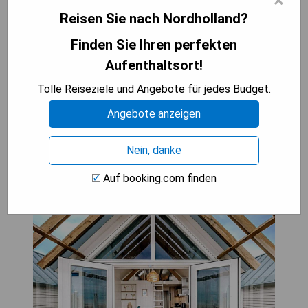
×
- Zentrale Lage
Reisen Sie nach Nordholland?
- Kostenlose Wi-Fi-Zugang
- Voll ausgestattete Küche
Finden Sie Ihren perfekten
- Eigenes Badezimmer
Aufenthaltsort!
- Flachbild-TV
Tolle Reiseziele und Angebote für jedes Budget.
ZUM ANGEBOT
Angebote anzeigen
Nein, danke
Thalassa Beach Houses
Auf booking.com finden