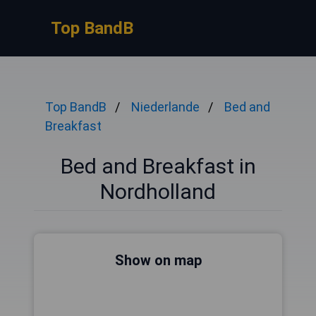
Top BandB
Top BandB
Niederlande
Bed and
Breakfast
Bed and Breakfast in
Nordholland
Show on map