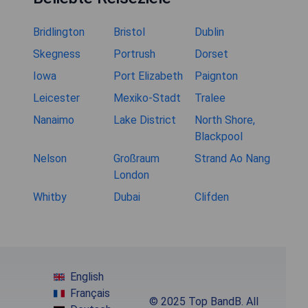
Bridlington
Bristol
Dublin
Skegness
Portrush
Dorset
Iowa
Port Elizabeth
Paignton
Leicester
Mexiko-Stadt
Tralee
Nanaimo
Lake District
North Shore,
Blackpool
Nelson
Großraum
Strand Ao Nang
London
Whitby
Dubai
Clifden
English
Français
© 2025 Top BandB. All