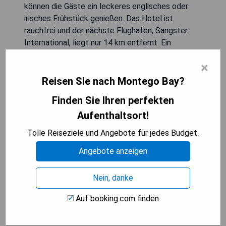
können die Gäste ein leckeres englisches oder
irisches Frühstück genießen. Das Hotel ist
rauchfrei und der nächste Flughafen, Sangster
International, liegt nur 14 km entfernt. Ein
kostenpflichtiger Flughafentransfer wird
×
ebenfalls angeboten.
Reisen Sie nach Montego Bay?
- Außenpool
Finden Sie Ihren perfekten
- Kostenfreie Parkplätze
Aufenthaltsort!
- Garten mit Grillmöglichkeiten
- Familienzimmer
Tolle Reiseziele und Angebote für jedes Budget.
- Leckeres Frühstück
Angebote anzeigen
ZUM ANGEBOT
Nein, danke
Auf booking.com finden
Bev's Rosevilla