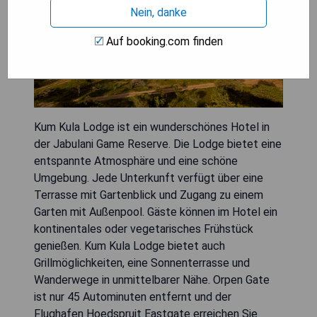
Nein, danke
Auf booking.com finden
Kum Kula Lodge ist ein wunderschönes Hotel in
der Jabulani Game Reserve. Die Lodge bietet eine
entspannte Atmosphäre und eine schöne
Umgebung. Jede Unterkunft verfügt über eine
Terrasse mit Gartenblick und Zugang zu einem
Garten mit Außenpool. Gäste können im Hotel ein
kontinentales oder vegetarisches Frühstück
genießen. Kum Kula Lodge bietet auch
Grillmöglichkeiten, eine Sonnenterrasse und
Wanderwege in unmittelbarer Nähe. Orpen Gate
ist nur 45 Autominuten entfernt und der
Flughafen Hoedspruit Eastgate erreichen Sie