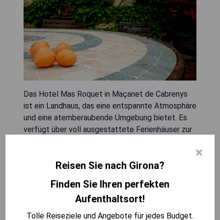
Das Hotel Mas Roquet in Maçanet de Cabrenys
ist ein Landhaus, das eine entspannte Atmosphäre
und eine atemberaubende Umgebung bietet. Es
verfügt über voll ausgestattete Ferienhäuser zur
Selbstverpflegung mit einem Garten inklusive
×
Grillmöglichkeiten, einer Terrasse und einem
Reisen Sie nach Girona?
Außenpool. Gäste profitieren von kostenlosem
WLAN im gesamten Gebäude. Alle Unterkünfte
Finden Sie Ihren perfekten
verfügen über ein Wohnzimmer mit einem TV und
Aufenthaltsort!
DVD-Player sowie eine gut ausgestattete Küche
und ein Badezimmer mit Dusche. Einige bieten
Tolle Reiseziele und Angebote für jedes Budget.