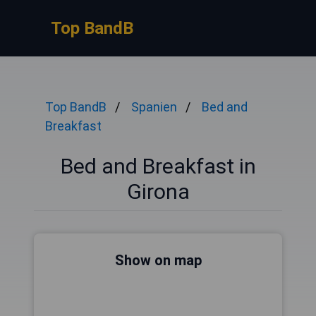
Top BandB
Top BandB
Spanien
Bed and
Breakfast
Bed and Breakfast in
Girona
Show on map