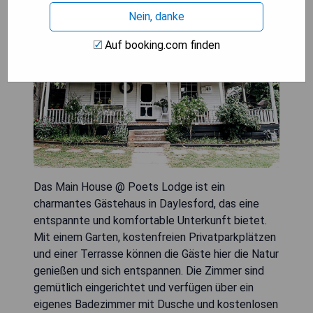
Nein, danke
Auf booking.com finden
Das Main House @ Poets Lodge ist ein
charmantes Gästehaus in Daylesford, das eine
entspannte und komfortable Unterkunft bietet.
Mit einem Garten, kostenfreien Privatparkplätzen
und einer Terrasse können die Gäste hier die Natur
genießen und sich entspannen. Die Zimmer sind
gemütlich eingerichtet und verfügen über ein
eigenes Badezimmer mit Dusche und kostenlosen