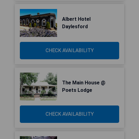
Albert Hotel
Daylesford
CHECK AVAILABILITY
The Main House @
Poets Lodge
CHECK AVAILABILITY