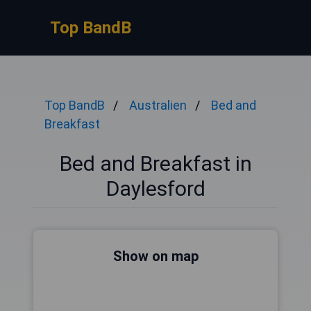
Top BandB
Top BandB
Australien
Bed and
Breakfast
Bed and Breakfast in
Daylesford
Show on map